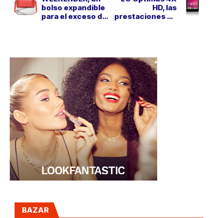
bolso expandible
HD, las
para el exceso de
prestaciones de
equipaje
un ordenador en
la palma de la
mano
BAZAR