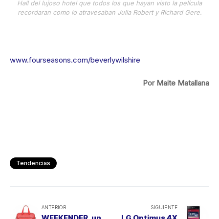
Hall del lujoso hotel que todos los que hayan visto la película
recordaran como lo atravesaban Julia Robert y Richard Gere.
www.fourseasons.com/beverlywilshire
Por Maite Matallana
Tendencias
ANTERIOR
SIGUIENTE
WEEKENDER, un
LG Optimus 4X