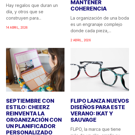
MANTENER
Hay regalos que duran un
COHERENCIA
día, y otros que se
construyen para...
La organización de una boda
es un engranaje complejo
14 ABRIL, 2026
donde cada pieza,...
2 ABRIL, 2026
SEPTIEMBRE CON
FLIPO LANZA NUEVOS
ESTILO: CHEERZ
DISEÑOS PARA ESTE
REINVENTA LA
VERANO: IKAT Y
ORGANIZACIÓN CON
SAUVAGE
UN PLANIFICADOR
FLiPO, la marca que tiene
PERSONALIZADO