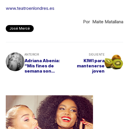
www.teatroenlondres.es
Por Maite Matallana
José Mercé
ANTERIOR
SIGUIENTE
Adriana Abenia:
KIWI para
“Mis fines de
mantenerse
semana son
joven
auténticas
ORGÍAS DE
COMIDA”