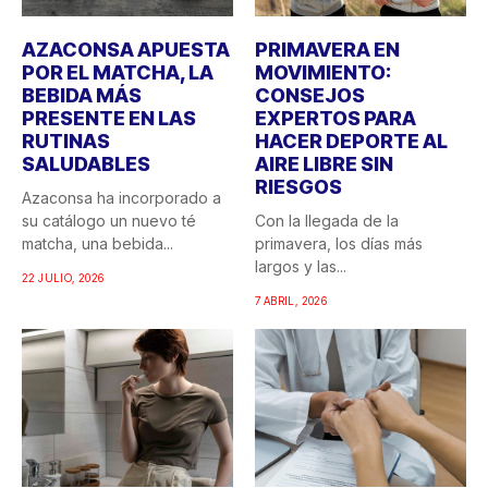
AZACONSA APUESTA
PRIMAVERA EN
POR EL MATCHA, LA
MOVIMIENTO:
BEBIDA MÁS
CONSEJOS
PRESENTE EN LAS
EXPERTOS PARA
RUTINAS
HACER DEPORTE AL
SALUDABLES
AIRE LIBRE SIN
RIESGOS
Azaconsa ha incorporado a
su catálogo un nuevo té
Con la llegada de la
matcha, una bebida...
primavera, los días más
largos y las...
22 JULIO, 2026
7 ABRIL, 2026