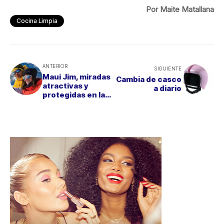
Por Maite Matallana
Cocina Limpia
ANTERIOR
SIGUIENTE
Maui Jim, miradas
Cambia de casco
atractivas y
a diario
protegidas en la
nieve