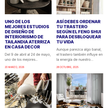
UNO DE LOS
ASÍ DEBES ORDENAR
MEJORES ESTUDIOS
TU TRASTERO
DE DISEÑO DE
SEGÚN EL FENG SHUI
INTERIORISMO DE
PARA DESBLOQUEAR
TAILANDIA ATERRIZA
TU VIDA
EN CASA DECOR
Aunque parezca algo banal,
Del 9 de abril al 24 de mayo,
el trastero también influye en
uno de los mejores...
la energía de nuestro
hogar....
20 MARZO, 2026
28 OCTUBRE, 2025