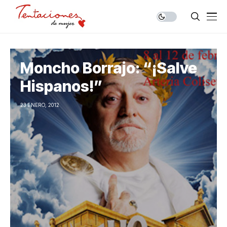
Moncho Borrajo: “¡Salve
Hispanos!”
23 ENERO, 2012