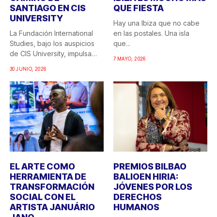
SANTIAGO EN CIS
QUE FIESTA
UNIVERSITY
Hay una Ibiza que no cabe
La Fundación International
en las postales. Una isla
Studies, bajo los auspicios
que...
de CIS University, impulsa
7 MAYO, 2026
una...
30 JUNIO, 2026
EL ARTE COMO
PREMIOS BILBAO
HERRAMIENTA DE
BALIOEN HIRIA:
TRANSFORMACIÓN
JÓVENES POR LOS
SOCIAL CON EL
DERECHOS
ARTISTA JANUÁRIO
HUMANOS