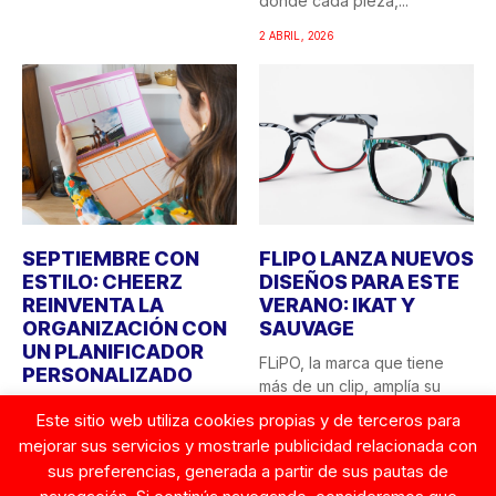
donde cada pieza,...
2 ABRIL, 2026
SEPTIEMBRE CON
FLIPO LANZA NUEVOS
ESTILO: CHEERZ
DISEÑOS PARA ESTE
REINVENTA LA
VERANO: IKAT Y
ORGANIZACIÓN CON
SAUVAGE
UN PLANIFICADOR
FLiPO, la marca que tiene
PERSONALIZADO
más de un clip, amplía su
El final del verano siempre
colección...
Este sitio web utiliza cookies propias y de terceros para
trae consigo esa sensación
mejorar sus servicios y mostrarle publicidad relacionada con
23 JUNIO, 2025
de “vuelta a...
sus preferencias, generada a partir de sus pautas de
26 AGOSTO, 2025