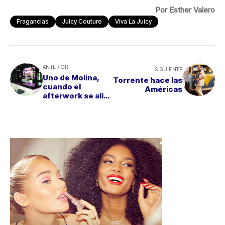
Por Esther Valero
Fragancias
Juicy Couture
Viva La Juicy
ANTERIOR
SIGUIENTE
Uno de Molina,
Torrente hace las
cuando el
Américas
afterwork se alía
con el mundo la
belleza