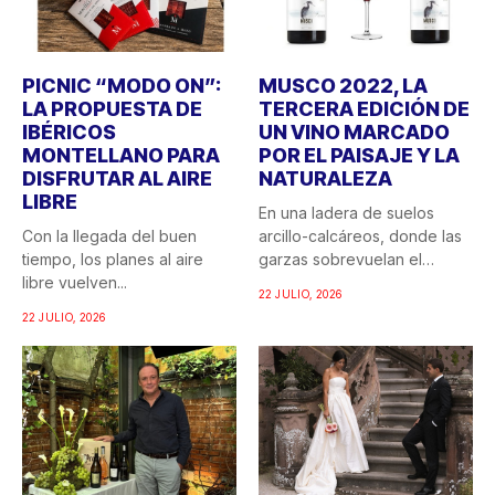
PICNIC “MODO ON”:
MUSCO 2022, LA
LA PROPUESTA DE
TERCERA EDICIÓN DE
IBÉRICOS
UN VINO MARCADO
MONTELLANO PARA
POR EL PAISAJE Y LA
DISFRUTAR AL AIRE
NATURALEZA
LIBRE
En una ladera de suelos
Con la llegada del buen
arcillo-calcáreos, donde las
tiempo, los planes al aire
garzas sobrevuelan el
libre vuelven...
recuerdo...
22 JULIO, 2026
22 JULIO, 2026