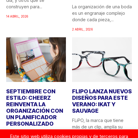
día, y otros que se
construyen para...
La organización de una boda
es un engranaje complejo
14 ABRIL, 2026
donde cada pieza,...
2 ABRIL, 2026
SEPTIEMBRE CON
FLIPO LANZA NUEVOS
ESTILO: CHEERZ
DISEÑOS PARA ESTE
REINVENTA LA
VERANO: IKAT Y
ORGANIZACIÓN CON
SAUVAGE
UN PLANIFICADOR
FLiPO, la marca que tiene
PERSONALIZADO
más de un clip, amplía su
El final del verano siempre
colección...
Este sitio web utiliza cookies propias y de terceros para