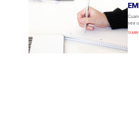
EM
Cuand
sea u
13 ABRI