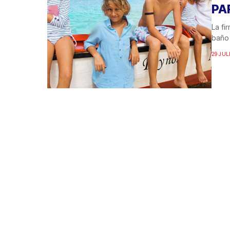
PA
La fi
baño 
29 JUL