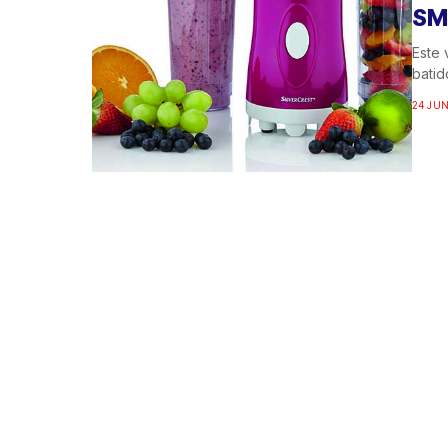
SM
Este 
batid
24 JUN