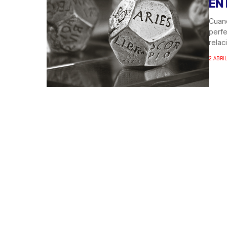
EN
Cuand
perfe
relaci
2 ABRIL