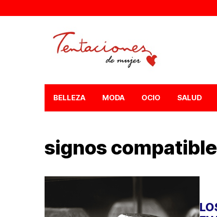
BELLEZA
MODA
OCIO
SALUD
signos compatibl
LO