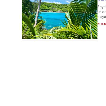
Seych
un de
playas
29 JUN