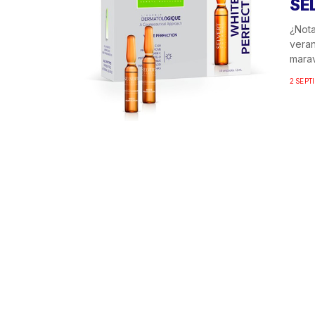
SE
¿Nota
veran
marav
2 SEPT