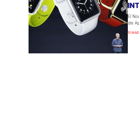
IN
El No
de Ap
10 MAR