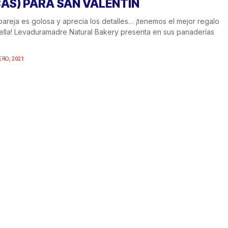
CAS) PARA SAN VALENTÍN
 pareja es golosa y aprecia los detalles… ¡tenemos el mejor regalo
ella! Levaduramadre Natural Bakery presenta en sus panaderías
ERO, 2021