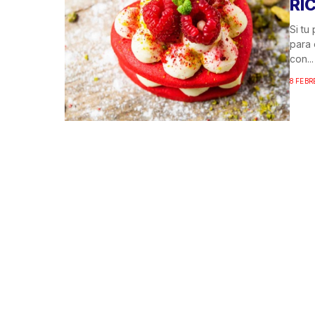
RI
Si tu
para 
con...
8 FEBR