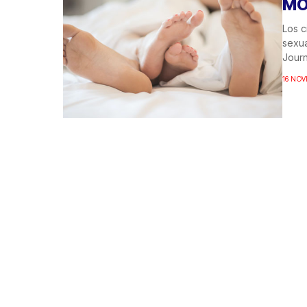
MO
Los c
sexua
Journa
16 NOV