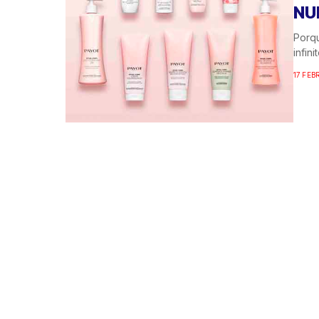
NU
Porqu
infin
17 FEB