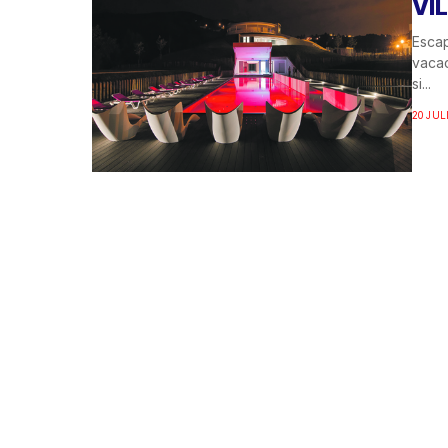
VI
Escap
vaca
si...
20 JUL