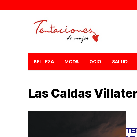
BELLEZA
MODA
OCIO
SALUD
Las Caldas Villate
TE