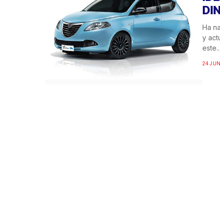
DI
Ha na
y act
este..
24 JUN