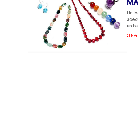
MÁ
Un lo
adecu
un bu
21 MAY