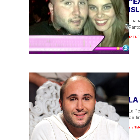
“E
IS
Trian
Panto
12 ENE
LA
La Pe
de fi
2 ENER