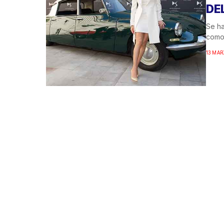
DE
Se ha
como 
13 MAR