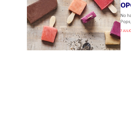
OP
No ha
Pops,
7 JULI