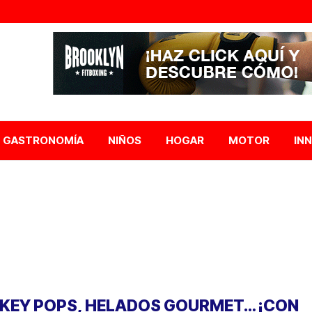
GASTRONOMÍA
NIÑOS
HOGAR
MOTOR
IN
KEY POPS, HELADOS GOURMET… ¡CON