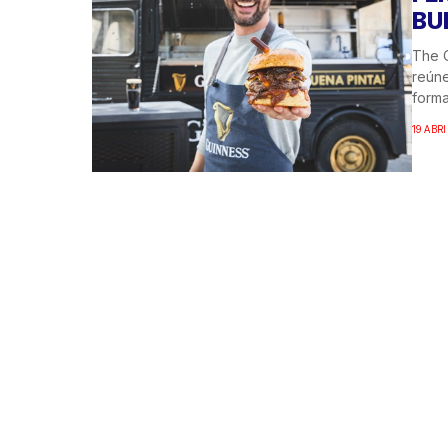
BU
The 
reúne
forma
19 ABRI