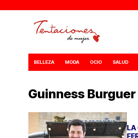
BELLEZA
MODA
OCIO
SALUD
Guinness Burguer
LA
FE