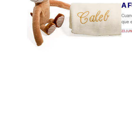
A 
Cuan
que 
23 JUN