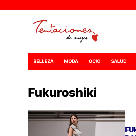
BELLEZA
MODA
OCIO
SALUD
Fukuroshiki
FU