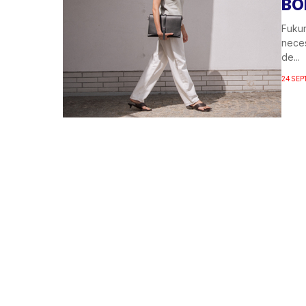
BO
Fukur
neces
de...
24 SEP