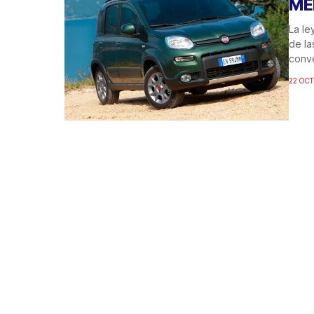
ME
La le
de la
conve
22 OCT