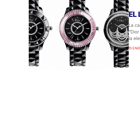
EL
La ca
“Dior
la ele
15 ENE