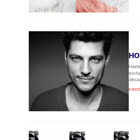
HO
Hasta
exclu
décad
8 MARZ