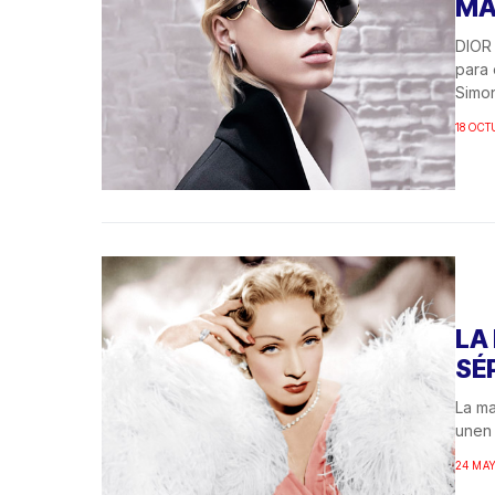
MÁ
DIOR
para 
Simon
18 OCT
LA
SÉ
La ma
unen 
24 MAY