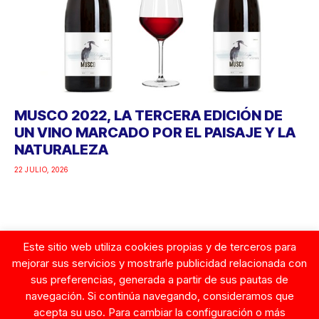
MUSCO 2022, LA TERCERA EDICIÓN DE
UN VINO MARCADO POR EL PAISAJE Y LA
NATURALEZA
22 JULIO, 2026
Este sitio web utiliza cookies propias y de terceros para
Google
mejorar sus servicios y mostrarle publicidad relacionada con
sus preferencias, generada a partir de sus pautas de
navegación. Si continúa navegando, consideramos que
acepta su uso. Para cambiar la configuración o más