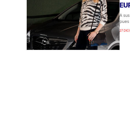
EU
A sus
pues 
27 DIC