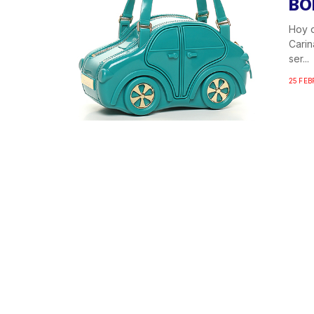
BO
Hoy q
Carin
ser...
25 FEB