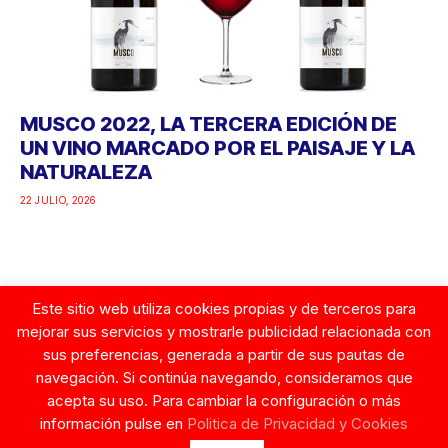
MUSCO 2022, LA TERCERA EDICIÓN DE
UN VINO MARCADO POR EL PAISAJE Y LA
NATURALEZA
22 JULIO, 2026
Este sitio web utiliza cookies propias y de terceros para
Google
mejorar sus servicios y mostrarle publicidad relacionada con
sus preferencias, generada a partir de sus pautas de
navegación. Si continúa navegando, consideramos que
acepta su uso. Para cambiar la configuración o más
información pulse en
Politica de Privacidad y Cookies
© Copyright 2026. Tentaciones de Mujer.