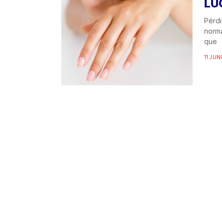
LU
Pérdi
norma
que
11 JUN