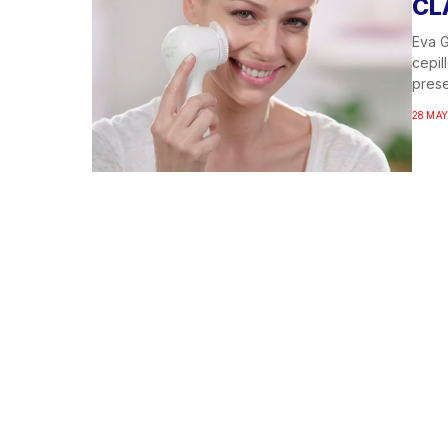
CL
Eva G
cepil
prese
28 MAY