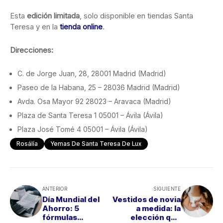
Esta
edición limitada
, solo disponible en tiendas Santa
Teresa y en la
tienda online
.
Direcciones:
C. de Jorge Juan, 28, 28001 Madrid (Madrid)
Paseo de la Habana, 25 – 28036 Madrid (Madrid)
Avda. Osa Mayor 92 28023 – Aravaca (Madrid)
Plaza de Santa Teresa 1 05001 – Ávila (Ávila)
Plaza José Tomé 4 05001 – Ávila (Ávila)
Rosálía
Yemas De Santa Teresa De Lux
ANTERIOR
SIGUIENTE
Día Mundial del
Vestidos de novia
Ahorro: 5
a medida: la
fórmulas
elección que