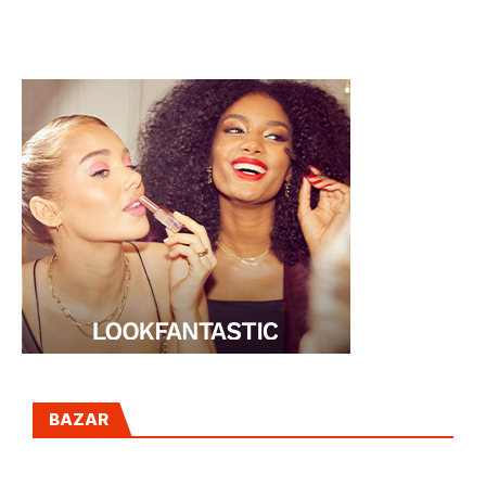
inteligentes para
define un estilo
aprovechar mejor
único
el dinero
BAZAR