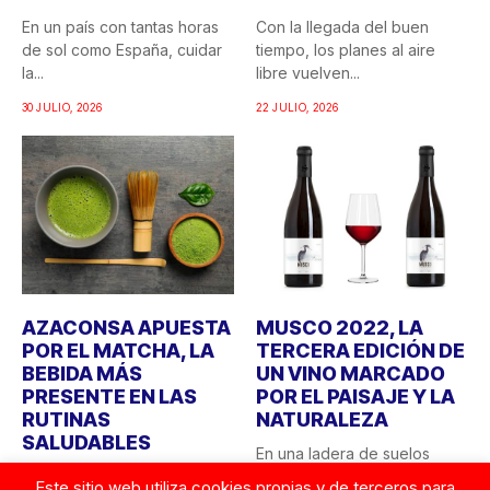
En un país con tantas horas
Con la llegada del buen
de sol como España, cuidar
tiempo, los planes al aire
la...
libre vuelven...
30 JULIO, 2026
22 JULIO, 2026
AZACONSA APUESTA
MUSCO 2022, LA
POR EL MATCHA, LA
TERCERA EDICIÓN DE
BEBIDA MÁS
UN VINO MARCADO
PRESENTE EN LAS
POR EL PAISAJE Y LA
RUTINAS
NATURALEZA
SALUDABLES
En una ladera de suelos
Azaconsa ha incorporado a
arcillo-calcáreos, donde las
Este sitio web utiliza cookies propias y de terceros para