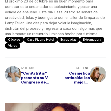
El próximo 23 de octubre es un buen momento para
conocer este encantador establecimiento y pasar una
velada de ensueño. Este día Casa Pizarro se llenará de
creatividad, telas y buen gusto con el taller de lámparas de
LampTelier. Una cita para dejar volar la imaginación,
disfrutar del proceso y regresar a casa con algo más que
una lámpara: un recuerdo luminoso hecho por ti misma.
Cáceres
Casa Pizarro Hotel
Escapadas
Extremadura
Viajes
ANTERIOR
SIGUIENTE
"ConArtritis"
Cosmética
presenta su V
anticaída: los
Congreso de
mejores
Personas con
tratamientos
Artritis y
para lucir una
Espondiloartritis
melena de cine
este otoño