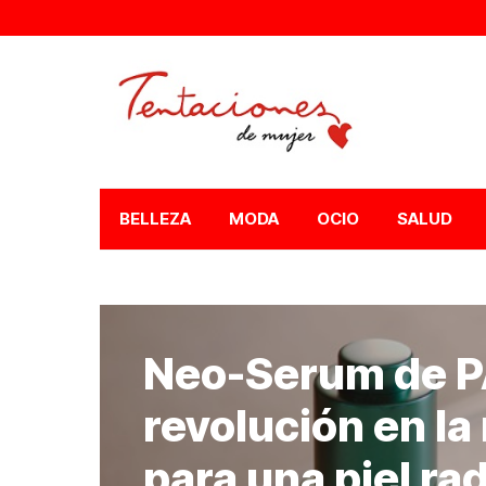
BELLEZA
MODA
OCIO
SALUD
Neo-Serum de P
revolución en la
para una piel ra