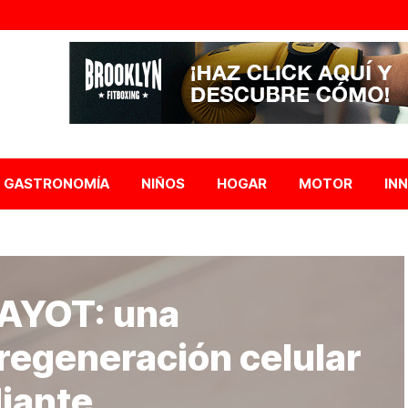
GASTRONOMÍA
NIÑOS
HOGAR
MOTOR
IN
AYOT: una
 regeneración celular
diante