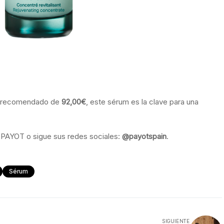
o recomendado de
92,00€
, este sérum es la clave para una
de PAYOT o sigue sus redes sociales:
@payotspain
.
Sérum
SIGUIENTE