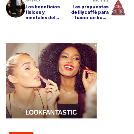
ANTERIOR
SIGUIENTE
Los beneficios
Las propuestas
físicos y
de Illycaffè para
mentales del
hacer un buen
entrenamiento
regalo a los más
de fuerza para la
cafeteros
mujer