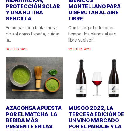
HIDRATACIÓN,
IBÉRICOS
PROTECCIÓN SOLAR
MONTELLANO PARA
Y UNA RUTINA
DISFRUTAR AL AIRE
SENCILLA
LIBRE
En un país con tantas horas
Con la llegada del buen
de sol como España, cuidar
tiempo, los planes al aire
la...
libre vuelven...
30 JULIO, 2026
22 JULIO, 2026
AZACONSA APUESTA
MUSCO 2022, LA
POR EL MATCHA, LA
TERCERA EDICIÓN DE
BEBIDA MÁS
UN VINO MARCADO
PRESENTE EN LAS
POR EL PAISAJE Y LA