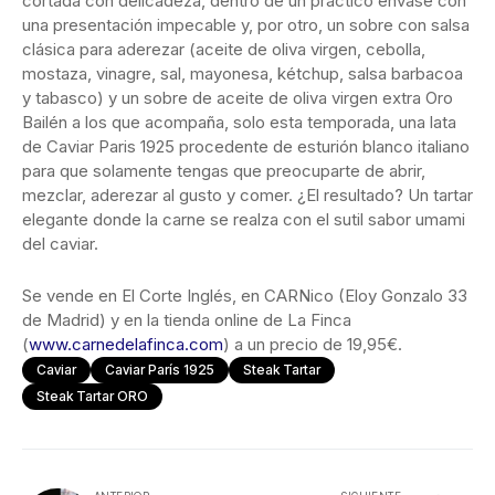
cortada con delicadeza, dentro de un práctico envase con
una presentación impecable y, por otro, un sobre con salsa
clásica para aderezar (aceite de oliva virgen, cebolla,
mostaza, vinagre, sal, mayonesa, kétchup, salsa barbacoa
y tabasco) y un sobre de aceite de oliva virgen extra Oro
Bailén a los que acompaña, solo esta temporada, una lata
de Caviar Paris 1925 procedente de esturión blanco italiano
para que solamente tengas que preocuparte de abrir,
mezclar, aderezar al gusto y comer. ¿El resultado? Un tartar
elegante donde la carne se realza con el sutil sabor umami
del caviar.
Se vende en El Corte Inglés, en CARNico (Eloy Gonzalo 33
de Madrid) y en la tienda online de La Finca
(
www.carnedelafinca.com
) a un precio de 19,95€.
Caviar
Caviar París 1925
Steak Tartar
Steak Tartar ORO