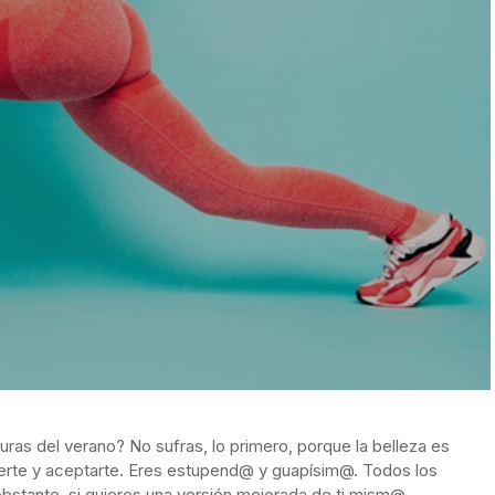
turas del verano? No sufras, lo primero, porque la belleza es
erte y aceptarte. Eres estupend@ y guapísim@. Todos los
bstante, si quieres una versión mejorada de ti mism@,