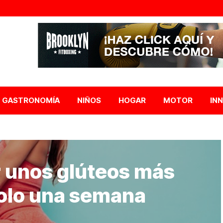
GASTRONOMÍA
NIÑOS
HOGAR
MOTOR
IN
 unos glúteos más
solo una semana