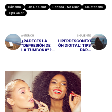
Bálsamo
Ola De Calor
Portada - No Usar
Siluetebalm
Tips Calor
ANTERIOR
SIGUIENTE
¿PADECES LA
HIPERDESCONEXI
"DEPRESIÓN DE
ÓN DIGITAL: TIPS
LA TUMBONA"?
PARA
SÍNTOMAS Y TIPS
DESCONECTAR EN
PARA SUPERARLA
VACACIONES