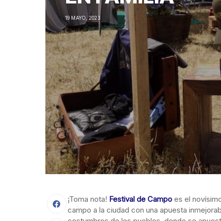
19 MAYO, 2023
¡Toma nota!
Festival de Campo
es el novísimo
campo a la ciudad con una apuesta
inmejorab
costumbres de los pueblos, donde se apuesta