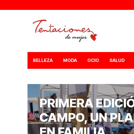
BELLEZA
MODA
OCIO
SALUD
PRIMERA EDICIÓ
CAMPO, UN PLA
EN FAMILIA