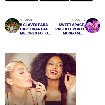
ANTERIOR
SIGUIENTE
5 CLAVES PARA
SWEET SPACE,
CAPTURAR LAS
PASÉATE POR EL
MEJORES FOTOS
MUSEO MÁS
CON TU
DULCE DE MADRID
SMARTPHONE