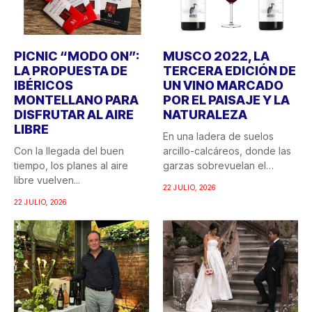
PICNIC “MODO ON”:
MUSCO 2022, LA
LA PROPUESTA DE
TERCERA EDICIÓN DE
IBÉRICOS
UN VINO MARCADO
MONTELLANO PARA
POR EL PAISAJE Y LA
DISFRUTAR AL AIRE
NATURALEZA
LIBRE
En una ladera de suelos
Con la llegada del buen
arcillo-calcáreos, donde las
tiempo, los planes al aire
garzas sobrevuelan el
libre vuelven...
recuerdo...
22 JULIO, 2026
22 JULIO, 2026