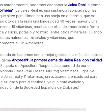
dos anteriormente, podemos encontrar la
Jalea Real
,
o como
colmena”
.
La Jalea Real es una sustancia fabricada por las
 que sirve para alimentar a una abeja en concreto, que se
oso otorga a la reina una longevidad 40 veces mayor y una
ontiene 16 vitaminas, muchas de ellas de importante efecto
ica y silicio, potasio y fósforo, entre otros minerales. Cuando
stos nutrientes, minerales y vitaminas, que
 comenta el Dr. Almendros.
úsqueda de hacernos sentir mejor gracias a la más alta calidad
u gama
Arkoreal®, la primera gama de Jalea Real con calidad
1ª Etiqueta de Apicultura Responsable concedida por un
rkoreal® Jalea Real Fresca 1000mg Vitaminada Light. Se
 Jalea real y 11 vitaminas, sin azúcares, pensado así para
 de azúcar y para diabéticos, ya que está avalado y
undación de la Sociedad Española de Diabetes).