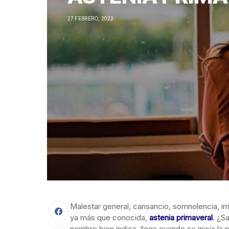
27 FEBRERO, 2022
Malestar general, cansancio, somnolencia, irr
ya más que conocida,
astenia
primaveral
. ¿S
nombre bien indica, llega cuando se inicia la