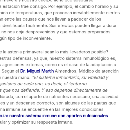
estación trae consigo. Por ejemplo, el cambio horario y su
subida de temperaturas, que provocan inevitablemente ciertos
an entre las causas que nos llevan a padecer de los
identificarla fácilmente. Sus efectos pueden llegar a durar
e no nos coja desprevenidos y que estemos preparados
ingún tipo de inconveniente.
la astenia primaveral sean lo más llevaderos posible?
estras defensas, ya que, nuestro sistema inmunológico es,
s agresiones externas, como es el caso de la adaptación a
. Según el
Dr. Miguel Martín
Almendros, Médico de atención
en nuestra mano.
“El sistema inmunitario, su vitalidad y
ganismo de cada uno, es decir, el “entorno
s que nos defiende. Y eso depende directamente de
ibrada, con el aporte de nutrientes necesario, una actividad
ades y un descanso correcto, son algunas de las pautas que
ema inmune se encuentre en las mejores condiciones
lar nuestro sistema inmune con aportes nutricionales
mular y optimizar su respuesta inmune.