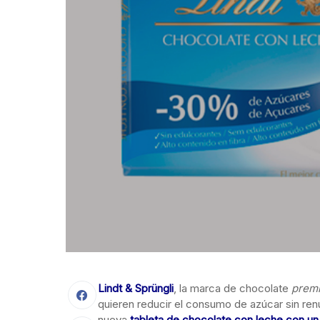
Lindt
& Sprüngli
, la marca de chocolate
prem
quieren reducir el consumo de azúcar sin renu
nueva
tableta de chocolate con leche con u