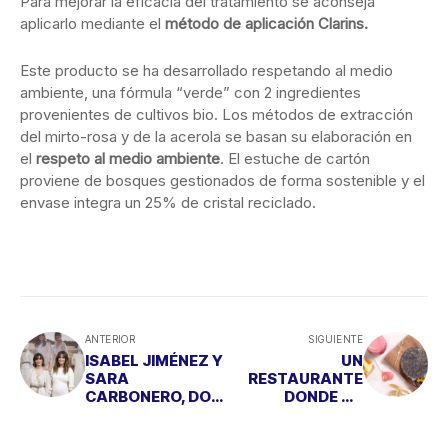
Para mejorar la eficacia del tratamiento se aconseja
aplicarlo mediante el
método de aplicación Clarins.
Este producto se ha desarrollado respetando al medio
ambiente, una fórmula “verde” con 2 ingredientes
provenientes de cultivos bio. Los métodos de extracción
del mirto-rosa y de la acerola se basan su elaboración en
el
respeto al medio ambiente
. El estuche de cartón
proviene de bosques gestionados de forma sostenible y el
envase integra un 25% de cristal reciclado.
ANTERIOR
SIGUIENTE
ISABEL JIMÉNEZ Y
UN
SARA
RESTAURANTE
CARBONERO, DOS
DONDE TU
GRANDES
MASCOTA TIENE
AMIGAS UNIDAS
SU PROPIO MENÚ