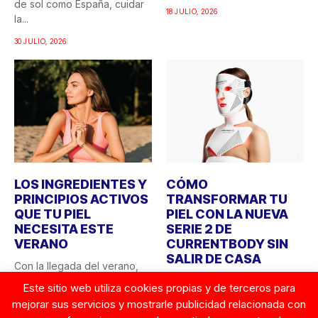
de sol como España, cuidar
18 JULIO, 2026
la...
30 JULIO, 2026
LOS INGREDIENTES Y
CÓMO
PRINCIPIOS ACTIVOS
TRANSFORMAR TU
QUE TU PIEL
PIEL CON LA NUEVA
NECESITA ESTE
SERIE 2 DE
VERANO
CURRENTBODY SIN
SALIR DE CASA
Con la llegada del verano,
las necesidades de la piel
¿Quién no ha soñado alguna
Este sitio web utiliza cookies propias y de terceros para
cambian. La...
vez con tener acceso a los
mejorar sus servicios y mostrarle publicidad relacionada con
tratamientos...