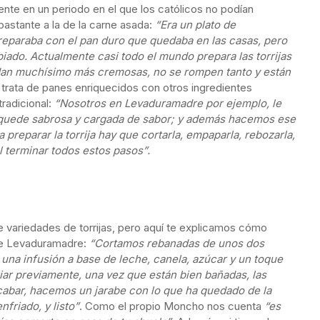
te en un periodo en el que los católicos no podían
astante a la de la carne asada:
“Era un plato de
eparaba con el pan duro que quedaba en las casas, pero
ado. Actualmente casi todo el mundo prepara las torrijas
edan muchísimo más cremosas, no se rompen tanto y están
rata de panes enriquecidos con otros ingredientes
tradicional:
“Nosotros en Levaduramadre por ejemplo, le
 quede sabrosa y cargada de sabor; y además hacemos ese
preparar la torrija hay que cortarla, empaparla, rebozarla,
l terminar todos estos pasos”.
variedades de torrijas, pero aquí te explicamos cómo
 de Levaduramadre:
“Cortamos rebanadas de unos dos
una infusión a base de leche, canela, azúcar y un toque
ar previamente, una vez que están bien bañadas, las
cabar, hacemos un jarabe con lo que ha quedado de la
nfriado, y listo”
. Como el propio Moncho nos cuenta
“es