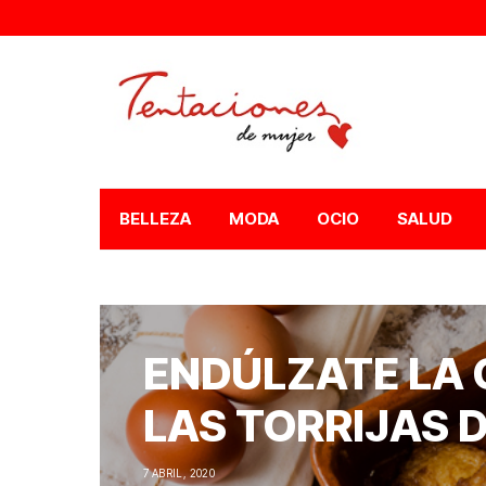
BELLEZA
MODA
OCIO
SALUD
ENDÚLZATE LA
LAS TORRIJAS 
7 ABRIL, 2020