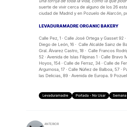
una torrija de toda la vida, como la que pod
suerte de vivir cerca de alguno de los 26 es
ciudad de Madrid y en Pozuelo de Alarcón, pu
LEVADURAMADRE ORGANIC BAKERY
Calle Pez, 1 · Calle José Ortega y Gasset 92 ·
Diego de León, 16 · Calle Alcalde Sainz de Bar
Gral. Álvarez Castro, 18 · Calle Francos Rodrí
52 · Avenida de Islas Filipinas 1 · Calle Bravo
Hoyos, 154 · Calle de Ferraz, 34 · Calle de Fe
Argumosa, 17 · Calle Núñez de Balboa, 57 · P
las Delicias, 89 · Avenida de Europa. 9 Pozue
Levaduramadre
Portada - No Usar
Semana 
ANTERIOR