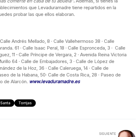
rías comerte en casa de tu abuela”
.
Además, si tienes la
tablecimientos que Levaduramadre tiene repartidos en la
edes probar las que ellos elaboran.
 Calle Andrés Mellado, 8 · Calle Vallehermoso 38 · Calle
anda. 61 · Calle Isaac Peral, 18 · Calle Espronceda, 3 · Calle
guez, 11
·
Calle Príncipe de Vergara, 2 · Avenida Reina Victoria
 Murillo 64 · Calle de Embajadores, 3 · Calle de López de
rnández de la Hoz, 36 · Calle Caleruega, 14 · Calle de
aseo de la Habana, 50· Calle de Costa Rica, 28 · Paseo de
lo de Alarcón.
www.levaduramadre.es
Santa
Torrijas
SIGUIENTE